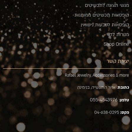
מגשי תצוגה לתכשיטים
קופסאות תכשיטים ממותגות
קופסאות לטבעות נישואין
מנורות לד
Shop Online
יצירת קשר
Rafael Jewelry, Accessories & more
כתובת
: אזור התעשייה, בנימינה
055-4543976
טלפון
:
פקס:
04-638-0295