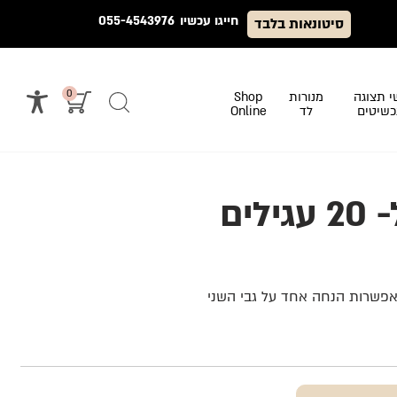
חייגו עכשיו
055-4543976
סיטונאות בלבד
0
י תצוגה
מנורות
Shop
שיטים
לד
Online
ילים
אפשרות הנחה אחד על גבי השני