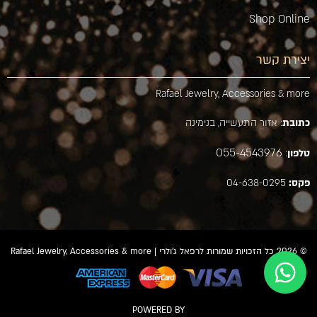
Shop Online
יצירת קשר
Rafael Jewelry, Accessories & more
כתובת
: אזור התעשייה, בנימינה
055-4543976
טלפון
:
פקס:
04-638-0295
© 2026 כל הזכויות שמורות לרפאל ג'ולרי | Rafael Jewelry, Accessories & more
POWERED BY